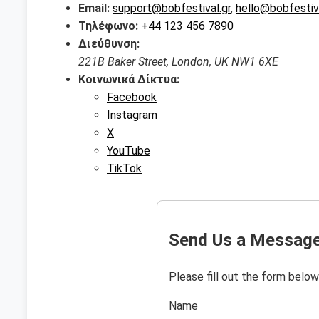
Email:
support@bobfestival.gr
,
hello@bobfestiva
Τηλέφωνο:
+44 123 456 7890
Διεύθυνση:
221B Baker Street, London, UK NW1 6XE
Κοινωνικά Δίκτυα:
Facebook
Instagram
X
YouTube
TikTok
Send Us a Messag
Please fill out the form below
Name