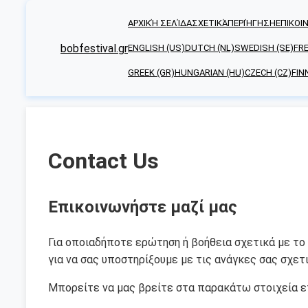
ΑΡΧΙΚΉ ΣΕΛΊΔΑ
ΣΧΕΤΙΚΆ
ΠΕΡΙΉΓΗΣΗ
ΕΠΙΚΟΙ
bobfestival.gr
ENGLISH (US)
DUTCH (NL)
SWEDISH (SE)
FRE
GREEK (GR)
HUNGARIAN (HU)
CZECH (CZ)
FINN
Contact Us
Επικοινωνήστε μαζί μας
Για οποιαδήποτε ερώτηση ή βοήθεια σχετικά με το b
για να σας υποστηρίξουμε με τις ανάγκες σας σχετι
Μπορείτε να μας βρείτε στα παρακάτω στοιχεία ε