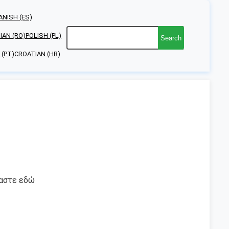
ANISH (ES)
AN (RO)
POLISH (PL)
Search
(PT)
CROATIAN (HR)
μαστε εδώ