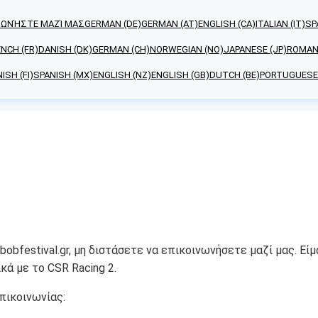
ΝΩΝΉΣΤΕ ΜΑΖΊ ΜΑΣ
GERMAN (DE)
GERMAN (AT)
ENGLISH (CA)
ITALIAN (IT)
SP
NCH (FR)
DANISH (DK)
GERMAN (CH)
NORWEGIAN (NO)
JAPANESE (JP)
ROMANI
ISH (FI)
SPANISH (MX)
ENGLISH (NZ)
ENGLISH (GB)
DUTCH (BE)
PORTUGUESE 
obfestival.gr, μη διστάσετε να επικοινωνήσετε μαζί μας. Εί
κά με το CSR Racing 2.
πικοινωνίας: