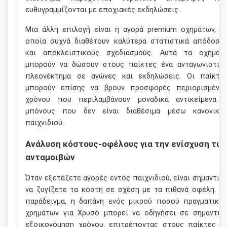
ευθυγραμμίζονται με εποχιακές εκδηλώσεις.
Μια άλλη επιλογή είναι η αγορά premium οχημάτων, τ
οποία συχνά διαθέτουν καλύτερα στατιστικά απόδοση
και αποκλειστικούς σχεδιασμούς. Αυτά τα οχήματ
μπορούν να δώσουν στους παίκτες ένα ανταγωνιστικ
πλεονέκτημα σε αγώνες και εκδηλώσεις. Οι παίκτε
μπορούν επίσης να βρουν προσφορές περιορισμένο
χρόνου που περιλαμβάνουν μοναδικά αντικείμενα 
μπόνους που δεν είναι διαθέσιμα μέσω κανονικο
παιχνιδιού.
Ανάλυση κόστους-οφέλους για την ενίσχυση τω
ανταμοιβών
Όταν εξετάζετε αγορές εντός παιχνιδιού, είναι σημαντικ
να ζυγίζετε τα κόστη σε σχέση με τα πιθανά οφέλη. Γι
παράδειγμα, η δαπάνη ενός μικρού ποσού πραγματικώ
χρημάτων για Χρυσό μπορεί να οδηγήσει σε σημαντικ
εξοικονόμηση χρόνου, επιτρέποντας στους παίκτες ν