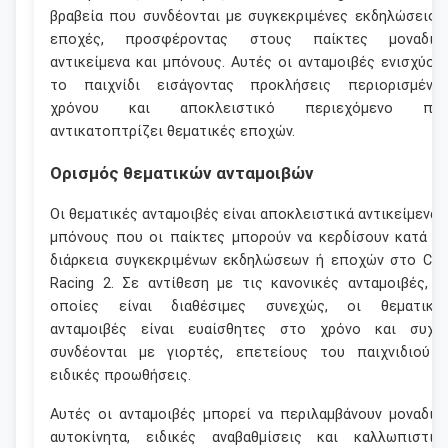
βραβεία που συνδέονται με συγκεκριμένες εκδηλώσεις 
εποχές, προσφέροντας στους παίκτες μοναδικ
αντικείμενα και μπόνους. Αυτές οι ανταμοιβές ενισχύου
το παιχνίδι εισάγοντας προκλήσεις περιορισμένο
χρόνου και αποκλειστικό περιεχόμενο πο
αντικατοπτρίζει θεματικές εποχών.
Ορισμός θεματικών ανταμοιβών
Οι θεματικές ανταμοιβές είναι αποκλειστικά αντικείμενα 
μπόνους που οι παίκτες μπορούν να κερδίσουν κατά τ
διάρκεια συγκεκριμένων εκδηλώσεων ή εποχών στο CS
Racing 2. Σε αντίθεση με τις κανονικές ανταμοιβές, ο
οποίες είναι διαθέσιμες συνεχώς, οι θεματικέ
ανταμοιβές είναι ευαίσθητες στο χρόνο και συχν
συνδέονται με γιορτές, επετείους του παιχνιδιού 
ειδικές προωθήσεις.
Αυτές οι ανταμοιβές μπορεί να περιλαμβάνουν μοναδικ
αυτοκίνητα, ειδικές αναβαθμίσεις και καλλωπιστικ