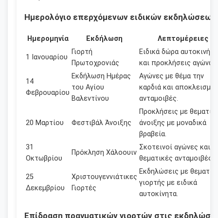
Ημερολόγιο επερχόμενων ειδικών εκδηλώσεων
Ημερομηνία
Εκδήλωση
Λεπτομέρειες
Γιορτή
Ειδικά δώρα αυτοκινήτ
1 Ιανουαρίου
Πρωτοχρονιάς
και προκλήσεις αγώνων
Εκδήλωση Ημέρας
Αγώνες με θέμα την
14
του Αγίου
καρδιά και αποκλεισμέ
Φεβρουαρίου
Βαλεντίνου
ανταμοιβές.
Προκλήσεις με θεματικ
20 Μαρτίου
Φεστιβάλ Άνοιξης
άνοιξης με μοναδικά
βραβεία.
31
Σκοτεινοί αγώνες και
Πρόκληση Χάλοουιν
Οκτωβρίου
θεματικές ανταμοιβές.
Εκδηλώσεις με θεματικ
25
Χριστουγεννιάτικες
γιορτής με ειδικά
Δεκεμβρίου
Γιορτές
αυτοκίνητα.
Επίδραση πραγματικών γιορτών στις εκδηλώσε