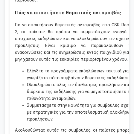
περιόδους.
Πώς να αποκτήσετε θεματικές ανταμοιβές
Για να αποκτήσουν θεματικές ανταμοιβές στο CSR Racin
2, οι παίκτες θα πρέπει να συμμετάσχουν ενεργά σ
εποχιακές εκδηλώσεις και να ολοκληρώσουν τις σχετικέ
προκλήσεις. Είναι κρίσιμο να παρακολουθούν τι
ανακοινώσεις και τις ενημερώσεις εντός παιχνιδιού για ν
μην χάσουν αυτές τις ευκαιρίες περιορισμένου χρόνου.
Ελέγξτε τα προγράμματα εκδηλώσεων τακτικά για ν
γνωρίζετε πότε συμβαίνουν θεματικές εκδηλώσεις.
Ολοκληρώστε όλες τις διαθέσιμες προκλήσεις κατά
διάρκεια της εκδήλωσης για να μεγιστοποιήσετε τη
πιθανότητα ανταμοιβών.
Συμμετάσχετε στην κοινότητα για συμβουλές σχετι
με στρατηγικές για την αποτελεσματική ολοκλήρωσ
προκλήσεων.
Ακολουθώντας αυτές τις συμβουλές, οι παίκτες μπορού