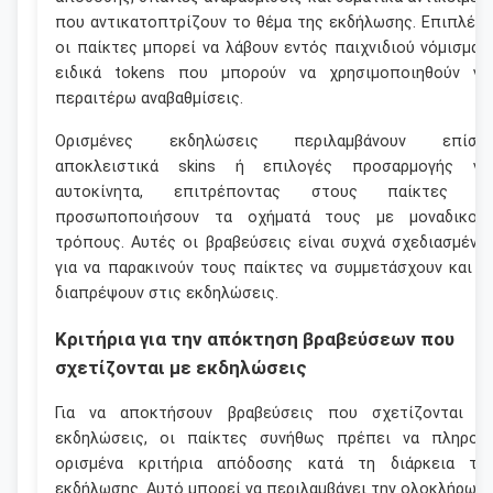
που αντικατοπτρίζουν το θέμα της εκδήλωσης. Επιπλέον
οι παίκτες μπορεί να λάβουν εντός παιχνιδιού νόμισμα 
ειδικά tokens που μπορούν να χρησιμοποιηθούν γι
περαιτέρω αναβαθμίσεις.
Ορισμένες εκδηλώσεις περιλαμβάνουν επίση
αποκλειστικά skins ή επιλογές προσαρμογής γι
αυτοκίνητα, επιτρέποντας στους παίκτες ν
προσωποποιήσουν τα οχήματά τους με μοναδικού
τρόπους. Αυτές οι βραβεύσεις είναι συχνά σχεδιασμένε
για να παρακινούν τους παίκτες να συμμετάσχουν και ν
διαπρέψουν στις εκδηλώσεις.
Κριτήρια για την απόκτηση βραβεύσεων που
σχετίζονται με εκδηλώσεις
Για να αποκτήσουν βραβεύσεις που σχετίζονται μ
εκδηλώσεις, οι παίκτες συνήθως πρέπει να πληρού
ορισμένα κριτήρια απόδοσης κατά τη διάρκεια τη
εκδήλωσης. Αυτό μπορεί να περιλαμβάνει την ολοκλήρωσ