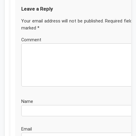
Leave a Reply
Your email address will not be published.
Required fields
marked
*
Commen
Nam
Emai