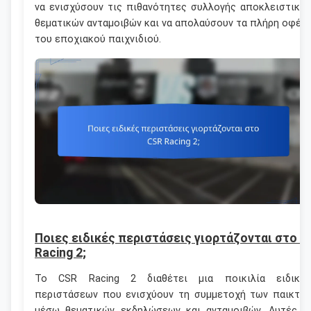
να ενισχύσουν τις πιθανότητες συλλογής αποκλειστικώ
θεματικών ανταμοιβών και να απολαύσουν τα πλήρη οφέλ
του εποχιακού παιχνιδιού.
Ποιες ειδικές περιστάσεις γιορτάζονται στο C
Racing 2;
Το CSR Racing 2 διαθέτει μια ποικιλία ειδικώ
περιστάσεων που ενισχύουν τη συμμετοχή των παικτώ
μέσω θεματικών εκδηλώσεων και ανταμοιβών. Αυτές ο