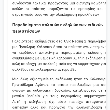
συνδέονται τακτικά, προάγοντας μια αίσθηση κοινότητα
καθώς οι παίκτες μοιράζονται τις εμπειρίες και τι
στρατηγικές τους για την ολοκλήρωση προκλήσεων.
Παραδείγματα παλαιών εκδηλώσεων ειδικών
περιστάσεων
Παλαιότερες εκδηλώσεις στο CSR Racing 2 περιλάμβανα
μια Πρόκληση Χάλοουιν όπου οι παίκτες αγωνίστηκαν γι
να κερδίσουν αυτοκίνητα περιορισμένης έκδοσης κα
αναβαθμίσεις με θεματική Χάλοουιν. Αυτή η εκδήλωση είχ
καλή υποδοχή, με πολλούς παίκτες να συμμετέχουν για ν
συλλέξουν αποκλεισμένες ανταμοιβές.
Μια άλλη αξιοσημείωτη εκδήλωση ήταν το Καλοκαιριν
Πρωτάθλημα Αγώνων, το οποίο περιλάμβανε μια σειρ
αγώνων με αυξανόμενη δυσκολία, καταλήγοντας σε έν
μεγάλο βραβείο για τους κορυφαίους συμμετέχοντες
Αυτή η εκδήλωση όχι μόνο παρείχε ανταγωνιστικ
gameplay αλλά και προήγαγε την αλληλεπίδραση τη